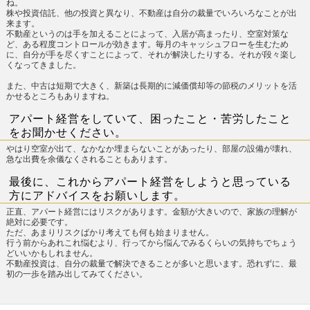
ね。
株や投資信託、他の投資と異なり、不動産は自分の裁量でいろいろなことが出
来ます。
不動産というのは手を加えることによって、入居が高まったり、空室対策な
ど、ある程度コントロールが効きます。毎月のキャッシュフローを生むため
に、自分が手を尽くすことによって、それが解決したりする。それが段々楽し
くなってきました。
また、中古は短期で大きく、新築は長期的に減価償却等の節税のメリットを活
かせるところもありますね。
アパート経営をしていて、困ったこと・苦労したこと
をお聞かせください。
やはり空室が出て、なかなか埋まらないことがあったり、部屋の設備が壊れ、
急な出費を余儀なくされることもあります。
最後に、これからアパート経営をしようと思っている
方にアドバイスをお願いします。
正直、アパート経営にはリスクがあります。金額が大きいので、家族の理解が
絶対に必要です。
ただ、あまりリスクばかり考えても何も始まりません。
行う前からあれこれ悩むより、行ってから悩んでみるくらいの気持ちでちょう
どいいかもしれません。
不動産投資は、自分の裁量で解決できることが多いと思います。恐れずに、最
初の一歩を踏み出してみてください。