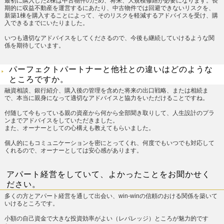
最初に購入した2棟は中古物件のため、将来、大規模修繕が必要になります。長
期的に収益不動産を運営するにあたり、中古物件では回避できないリスクを、
新築1棟を購入することによって、そのリスクを軽減するアドバイスを受け、購
入できるまでにいたりました。
いつも適切なアドバイスをしてくださるので、今後も継続していけるような関
係を期待しています。
パーフェクトパートナーと他社との違いはどのような
ところですか。
融資相談、銀行紹介、購入後の管理を含めた将来の出口戦略、または相続ま
で、本当に親身になって適切なアドバイスと協力をいただけることですね。
付随して今もっている親の資産から何から全部聞き取りして、人生設計のプラ
ンまでアドバイスをしていただきました。
また、オーナーとしての心構えも教えてもらいました。
個人的にもコミュニケーションを密にとってくれ、何度でもいつでも対応して
くれるので、オーナーとしては安心感があります。
アパート経営をしていて、よかったことをお聞かせく
ださい。
多くの方とアパート経営を通して出会い、win-winの信頼のおける関係を築いて
いけるところです。
小額の自己資金で大きな投資効率がよい（レバレッジ）ところが魅力的です