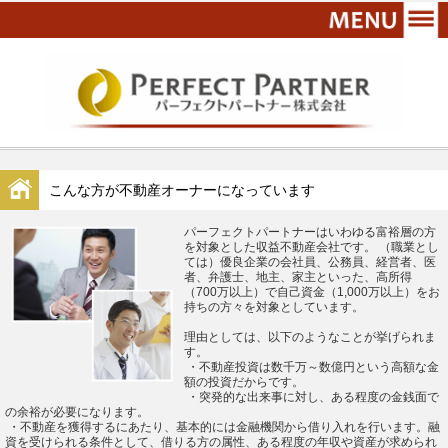
こんな方が不動産オーナーになっています
パーフェクトパートナーはいわゆる富裕層の方
を対象とした収益不動産会社です。 （職業とし
ては）優良企業の会社員、公務員、経営者、医
者、弁護士、地主、家主といった、高所得
（700万以上）で自己資金（1,000万以上）をお
持ちの方々を対象としています。
理由としては、以下のようなことが挙げられま
す。
・不動産投資は数千万～数億円という高額な金
額の投資だからです。
・突発的な出来事に対し、ある程度の金銭面で
の余裕が必要になります。
・不動産を獲得するにあたり、基本的には金融機関から借り入れを行います。融
資を受けられる条件として、借りる方の属性、ある程度の年収や資産が求められ