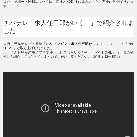
また、
サポート体制
については、弊社とKDDI社の協力のもと、万全の体制で行いま
す。
チバテレ「求人任三郎がいく！」で紹介されま
した
先日、千葉テレビの番組「
ホリプレゼンツ求人任三郎がいく！
」にて、この『PPit
HOME』が取り上げられました。
ホリさんお得意のモノマネで盛り上げてもらいながら、『PPit HOME』（千葉の物
件）を紹介してもらっていますので、ぜひご覧ください。（所要：12分30秒）