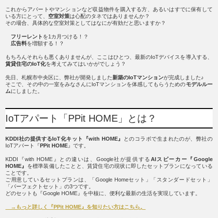
これからアパートやマンションなど収益物件を購入する方、あるいはすでに保有して
いる方にとって、
空室対策
は心配のタネではありませんか？
その場合、具体的な空室対策としてはなにが有効だと思いますか？
フリーレント
を1カ月つける！？
広告料
を増額する！？
もちろんそれらも悪くありませんが、ここはひとつ、最新のIoTデバイスを導入する、
賃貸住宅のIoT化
を考えてみてはいかがでしょう？
先日、札幌市中央区に、弊社が開発しました
新築のIoTマンション
が完成しました♪
そこで、その中の一室をみなさんにIoTマンションを体感してもらうための
モデルルー
ム
にしました。
IoTアパート「PPit HOME」とは？
KDDI社の提供するIoT化キット『with HOME』
とのコラボで生まれたのが、弊社の
IoTアパート『
PPit HOME
』です。
KDDI『with HOME』との違いは、Google社が提供する
AIスピーカー『Google
HOME』
を標準装備したことと、賃貸住宅の現状に即したセットプランになっている
ことです。
ご用意しているセットプランは、「Google Homeセット」「スタンダードセット」
「パーフェクトセット」の3つです。
どのセットも『Google HOME』を中核に、便利な最新の生活を実現しています。
→もっと詳しく『PPit HOME』を知りたい方はこちら。