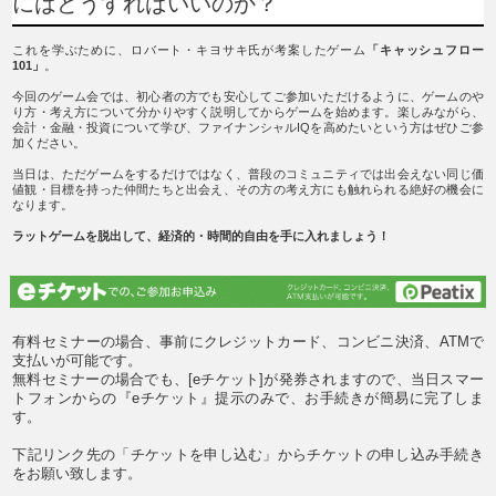
にはどうすればいいのか？
これを学ぶために、ロバート・キヨサキ氏が考案したゲーム
「キャッシュフロー
101」
。
今回のゲーム会では、初心者の方でも安心してご参加いただけるように、ゲームのや
り方・考え方について分かりやすく説明してからゲームを始めます。楽しみながら、
会計・金融・投資について学び、ファイナンシャルIQを高めたいという方はぜひご参
加ください。
当日は、ただゲームをするだけではなく、普段のコミュニティでは出会えない同じ価
値観・目標を持った仲間たちと出会え、その方の考え方にも触れられる絶好の機会に
なります。
ラットゲームを脱出して、経済的・時間的自由を手に入れましょう！
有料セミナーの場合、事前にクレジットカード、コンビニ決済、ATMで
支払いが可能です。
無料セミナーの場合でも、[eチケット]が発券されますので、当日スマー
トフォンからの『eチケット』提示のみで、お手続きが簡易に完了しま
す。
下記リンク先の「チケットを申し込む」からチケットの申し込み手続き
をお願い致します。