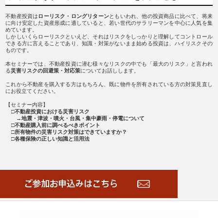
不動産投資は
ローリスク・ロングリターン
ともいわれ、他の投資商品に比べて、将来
に向け安定した資産形成に適していると、若い世代のサラリーマンを中心に人気を集
めています。
しかしいくらローリスクといえど、それはリスクをしっかりと理解してコントロール
できる方に言えることであり、知識・対策がないまま始める投資は、ハイリスクその
ものです。
本セミナーでは、不動産投資に潜む様々なリスクの中でも「最大のリスク」と言われ
る
災害リスクの回避策・対応策
についてお話しします。
これから不動産を購入する方はもちろん、既に物件を所有されている方の対策見直し
にお役立てください。
【セミナー内容】
□不動産投資における災害リスク
→地震・津波・噴火・台風・集中豪雨・停電について
□
不動産購入前に調べるべきポイント
□
所有物件の災害リスク対策はできていますか？
□
各種保険の正しい知識と活用法