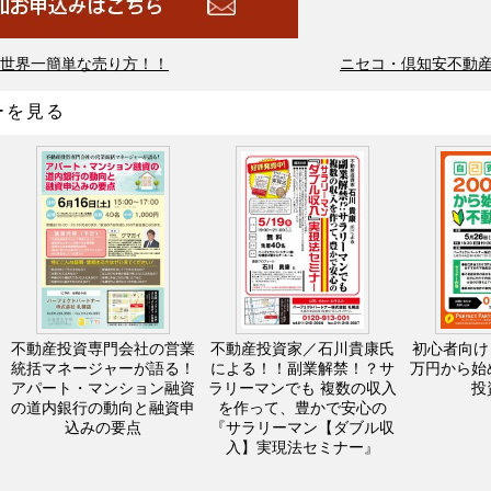
世界一簡単な売り方！！
ニセコ・倶知安不動産
ーを見る
不動産投資専門会社の営業
不動産投資家／石川貴康氏
初心者向け
統括マネージャーが語る！
による！！副業解禁！？サ
万円から始
アパート・マンション融資
ラリーマンでも 複数の収入
投
の道内銀行の動向と融資申
を作って、豊かで安心の
込みの要点
『サラリーマン【ダブル収
入】実現法セミナー』