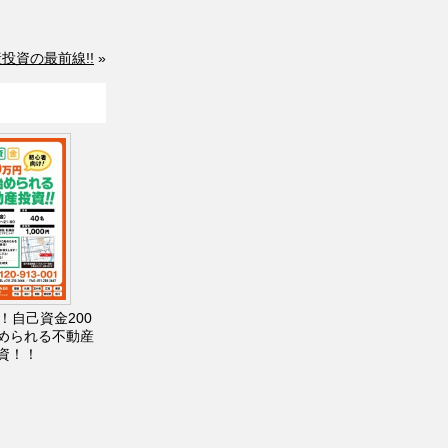
投資の最前線!!
»
！自己資金200
められる不動産
資！！