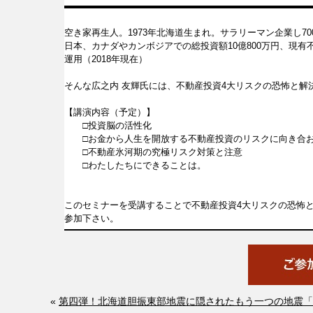
空き家再生人。1973年北海道生まれ。サラリーマン企業し7
日本、カナダやカンボジアでの総投資額10億800万円、現有不
運用（2018年現在）
そんな広之内 友輝氏には、不動産投資4大リスクの恐怖と解
【講演内容（予定）】
□投資脳の活性化
□お金から人生を開放する不動産投資のリスクに向き合
□不動産氷河期の究極リスク対策と注意
□わたしたちにできることは。
このセミナーを受講することで不動産投資4大リスクの恐怖
参加下さい。
«
第四弾！北海道胆振東部地震に隠されたもう一つの地震「