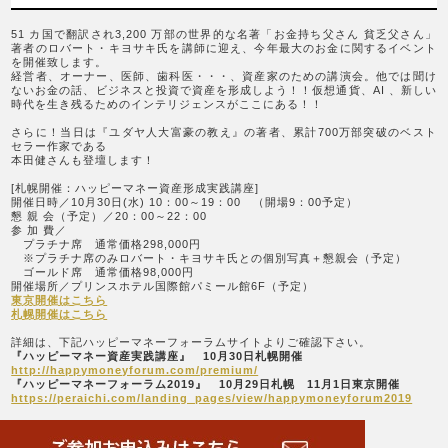
51 カ国で翻訳され3,200 万部の世界的な名著「お金持ち父さん 貧乏父さん」
著者のロバート・キヨサキ氏を講師に迎え、今年最大のお金に関するイベント
を開催致します。
経営者、オーナー、医師、歯科医・・・、資産家のための講演会。他では聞け
ないお金の話、ビジネスと投資で資産を形成しよう！！仮想通貨、AI 、新しい
時代を生き残るためのインテリジェンスがここにある！！
さらに！当日は『ユダヤ人大富豪の教え』の著者、累計700万部突破のベスト
セラー作家である
本田健さんも登壇します！
[札幌開催：ハッピーマネー資産形成実践講座]
開催日時／10月30日(水) 10：00～19：00 （開場9：00予定）
懇 親 会（予定）／20：00～22：00
参 加 費／
プラチナ席 通常価格298,000円
※プラチナ席のみロバート・キヨサキ氏との個別写真＋懇親会（予定）
ゴールド席 通常価格98,000円
開催場所／プリンスホテル国際館パミール館6F（予定）
東京開催はこちら
札幌開催はこちら
詳細は、下記ハッピーマネーフォーラムサイトよりご確認下さい。
『ハッピーマネー資産実践講座』 10月30日札幌開催
http://happymoneyforum.com/premium/
『ハッピーマネーフォーラム2019』 10月29日札幌 11月1日東京開催
https://peraichi.com/landing_pages/view/happymoneyforum2019