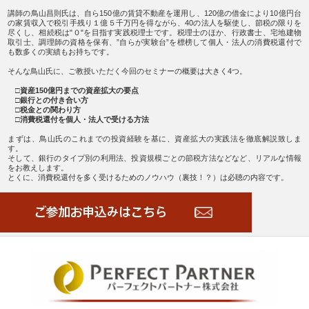
講師の鳥山昌則氏は、自ら150億の賃貸不動産を運用し、120億の借金により10億円台
の家賃収入で税引手残り１億５千万円を得ながら、40の法人を駆使し、節税の限りを
尽くし、相続税は"０"を目指す実践税理士です。税理士のほか、行政書士、宅地建物
取引士、調理師の資格を保有、”自らが実験台”を標榜して個人・法人の消費税還付で
も数多くの実績もお持ちです。
そんな鳥山氏に、ご教授いただく今回のセミナーの概要は大きく4つ。
□
資産150億円までの資産拡大の要点
□
銀行との付き合い方
□
税金との関わり方
□
消費税還付を個人・法人で受ける方法
まずは、鳥山氏のこれまでの投資経験を基に、資産拡大の実践法を徹底解説致しま
す。
そして、銀行のタイプ別の利用法、投資規模ごとの節税方法などなど、リアルな情報
をお教えします。
とくに、消費税還付を多く受けるためのノウハウ（裏技！？）は必聴の内容です。