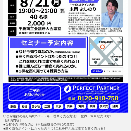
いまが絶好の売り時‼アパートを一番高く売る方法‼ 世界一簡単な売り方‼
［講演内容］
●なぜ今売り時なのか（不動産投資の時代の見方）
●高く売るポイントはたったの４つ‼これを抑えれば誰でも高く売れる‼