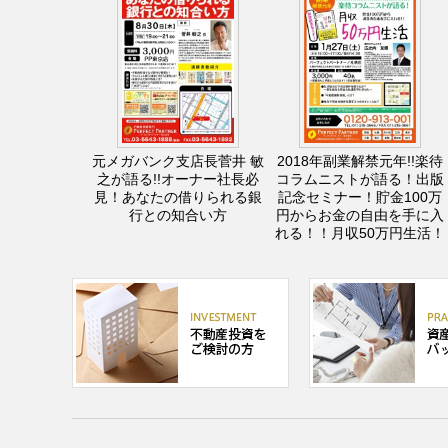
元メガバンク支店長菅井 敏
2018年副業解禁元年!!楽待
之が語る!!オーナー社長必
コラムニストが語る！出版
見！あなたの借りられる銀
記念セミナー！貯金100万
行との知合い方
円からお金の自由を手に入
れる！！月収50万円生活！