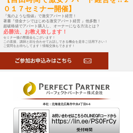
０１７セミナー開催】
『鬼のような指値』で激安アパート経営！
著書『借金ナシではじめる激安アパート経営 』他多数！
超破格値でアパート購入し、オーナーになる方法とは？
必勝法、お教え致します！
セミナー後の懇親会もございます！
この直接、講師と
顔を合わせてお話しできる機会を是非ご活用下さい！
ご質問をお待ちしてます！情報交換もできます！
本社：北海道北広島市中央4丁目6-6