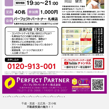
⋆～⋆*⋆～⋆*⋆～⋆*⋆～⋆*⋆～⋆*⋆～⋆*⋆～⋆*⋆～⋆*⋆～⋆
千歳・恵庭・北広島・苫小牧
不動産投資の魅力！！