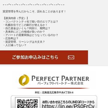
⋆～⋆*⋆～⋆*⋆～⋆*⋆～⋆*⋆～⋆*⋆～⋆*⋆～⋆*⋆～⋆*⋆～⋆
賃貸管理を学んだからこそ、語れることがあります！
【講演内容（予定）】
・コンパクトシティ化で狙い目のエリアとは？
・札幌在住でどこの銀行が使えるか！
・自己資金はいくら？利回り、期間は？
・具体的にどこの地域が良いのか？
・アパートの需要関係はどうなっているのか？
・広告料は？
・賃貸管理、リーシングは大丈夫？
・人口減ってない？
本社：北海道北広島市中央4丁目6-6