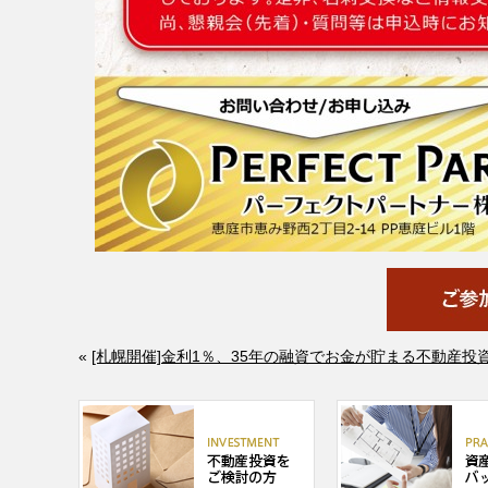
«
[札幌開催]金利1％、35年の融資でお金が貯まる不動産投