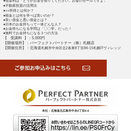
●低金利は「どうかお金を借りてください。お金のセールですよ」
●不動産投資の活用法
●○○所得とは何か？
●税金とは何を学べば良いのか？
●良い借金と悪い借金とは？
●日本のお金持ちって一体どんな人？
●お金持ちになる学問は「〇〇学」だった！
●無料でお金持ちになる３つの方法
【 受講料 】：5,000円
【開催場所】：パーフェクトパートナー（株）札幌店
【開催住所】：北海道
札幌市中央区北2条東8丁目86-15札幌ITヴィレッジ
本社：北海道北広島市中央4丁目6-6