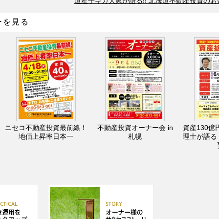
道産子ギガ大家が語る!! 北海道不動産投資の
ーを見る
ニセコ不動産投資最前線！
不動産投資オーナー会 in
資産130億
地価上昇率日本一
札幌
理士が語る