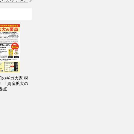
おいしいところ。
»
円のギガ大家 税
！！資産拡大の
要点