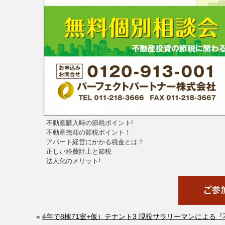
不動産購入時の節税ポイント!
不動産売却の節税ポイント！
アパート経営にかかる税金とは？
正しい経費計上と節税
法人化のメリット!
«
4年で8棟71室+仮）テナント3 現役サラリーマンによ