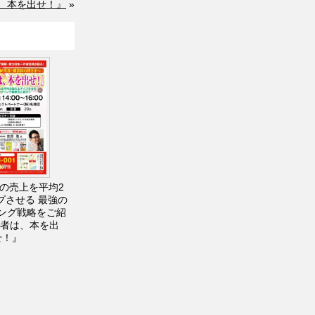
は、本を出せ！』
»
の売上を平均2
プさせる 最強の
ング戦略をご紹
営者は、本を出
せ！』