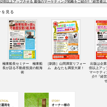
2倍以上アップさせる 最強のマーケティング戦略をご紹介!!『経営者
ーを見る
極東船長セミナー 極東船
［釧路］山岡満室リフォー
出版は企業
長が語る不動産投資の航海
ム あなたも満室大家！
倍以上アッ
術
マーケティ
介!!『経