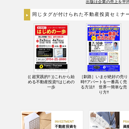
出版は企業の売上を平均
同じタグが付けられた不動産投資セミナ
(( 超実践的!! ))これから始
［釧路］いまが絶好の売り
める不動産投資!!はじめの
時‼アパートを一番高く売
一歩
る方法‼ 世界一簡単な売
り方‼