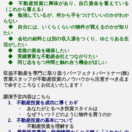
◆ 不動産投資に興味があり、自己資金を蓄えている
（これから蓄える）
◆ 勉強しているが、何から手をつけていいのかがわか
らない
◆ 自分には、いくらくらいの物件が買えるのかが知り
たい
◆ 会社の給料とは別の収入源をつくり、ゆとりある生
活がしたい
◆ 老後の資金を確保したい
◆ 実績豊富な不動産会社とつながりたい
◆ 同じ志をもつ仲間と触れ合う機会がほしい
収益不動産を専門に取り扱うパーフェクトパートナー(株)
営業スタッフが
不動産投資のノウハウから注意すべき点ま
で
余すところなく
お伝えいたします！
講演予定内容はこちら
1. 不動産投資を成功に導くカギ
・ あなたがとるべき投資スタイルは
・ なぜ？いつ？どのように物件を買うのか
2. 不動産投資の基本について
・ 不動産投資を理解する