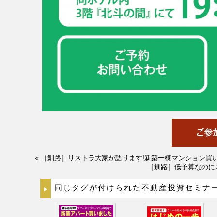
«
［釧路］リストラ大家が語ります!新築一棟マンション買
［釧路］低予算なのに
同じタグが付けられた不動産投資セミナ