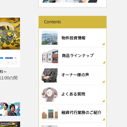
MI～
1:00の間