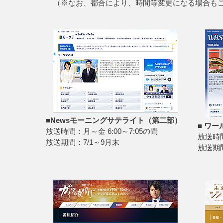
（※なお、都合により、時間等変更になる場合も
■Newsモーニングサテライト（第二部）
■ ワ
放送時間：月～金 6:00～7:05の間
放送時間
放送期間：7/1～9月末
放送期間