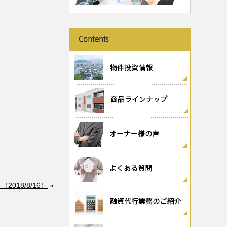
018/8/16）
»