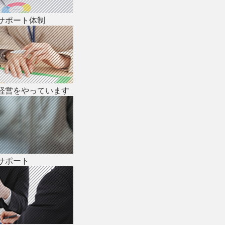
サポート体制
経営をやっています
サポート